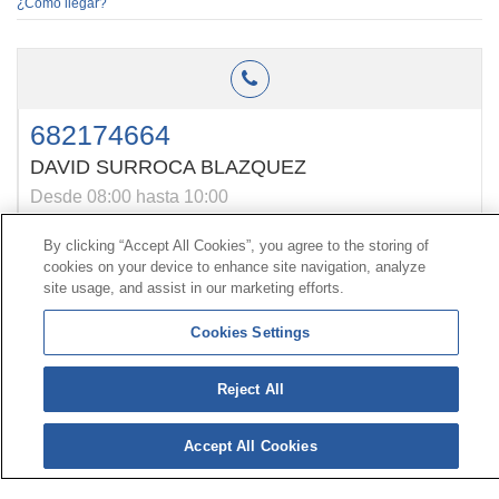
¿Cómo llegar?
682174664
DAVID SURROCA BLAZQUEZ
Desde 08:00 hasta 10:00
By clicking “Accept All Cookies”, you agree to the storing of
cookies on your device to enhance site navigation, analyze
Kontaktua
|
kontratatzailearen
Profila|
Erreklamazioak
site usage, and assist in our marketing efforts.
Lerro Unibertsala 900 203 203
|
Toki Pribatua Prestazio
berezien Batzordea
|
Toki Pribatu Hornitzailea Sanitarioa
Cookies Settings
Reject All
© 2026ko Universal Mutua|
Gunearen mapa
|
Legezko
abisua
|
Datu-babesaren
Politika|
cookieen
Politika
Jarraitu bertan:
X
Accept All Cookies