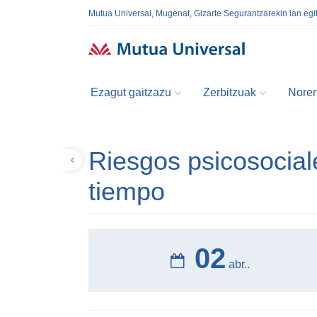
Mutua Universal, Mugenat, Gizarte Segurantzarekin lan egi
Ezagut gaitzazu
Zerbitzuak
Noren
Riesgos psicosociale
Volver
tiempo
02
abr..