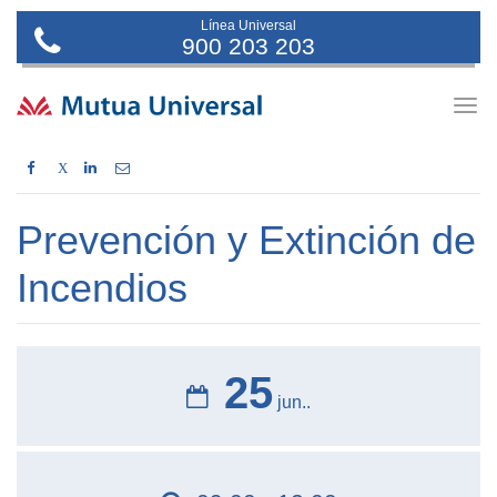
Línea Universal
900 203 203
Togg
navig
X
Prevención y Extinción de
Incendios
25
jun..