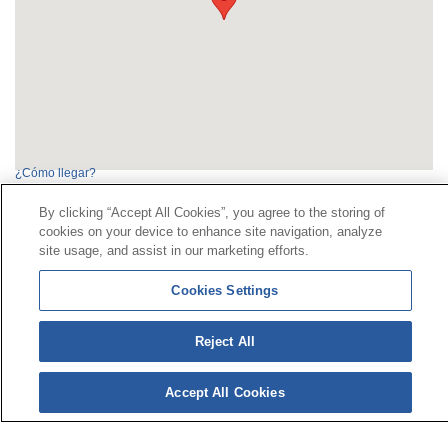
¿Cómo llegar?
By clicking “Accept All Cookies”, you agree to the storing of
cookies on your device to enhance site navigation, analyze
Kontaktua
|
kontratatzailearen
Profila|
Erreklamazioak
site usage, and assist in our marketing efforts.
Lerro Unibertsala 900 203 203
|
Toki Pribatua Prestazio
berezien Batzordea
|
Toki Pribatu Hornitzailea Sanitarioa
Cookies Settings
Reject All
© 2026ko Universal Mutua|
Gunearen mapa
|
Legezko
abisua
|
Datu-babesaren
Politika|
cookieen
Politika
Jarraitu bertan:
Accept All Cookies
X