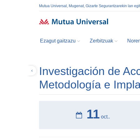
Mutua Universal, Mugenat, Gizarte Segurantzarekin lan egi
Ezagut gaitzazu
Zerbitzuak
Noren
Investigación de Ac
Volver
Metodología e Impla
11
oct..