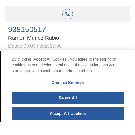
938150517
Ramón Muñoz Rubio
Desde 09:00 hasta 17:00
By clicking “Accept All Cookies”, you agree to the storing of
cookies on your device to enhance site navigation, analyze
Kontaktua
|
kontratatzailearen
Profila|
Erreklamazioak
site usage, and assist in our marketing efforts.
Lerro Unibertsala 900 203 203
|
Toki Pribatua Prestazio
berezien Batzordea
|
Toki Pribatu Hornitzailea Sanitarioa
Cookies Settings
Reject All
© 2026ko Universal Mutua|
Gunearen mapa
|
Legezko
abisua
|
Datu-babesaren
Politika|
cookieen
Politika
Jarraitu bertan:
X
Accept All Cookies