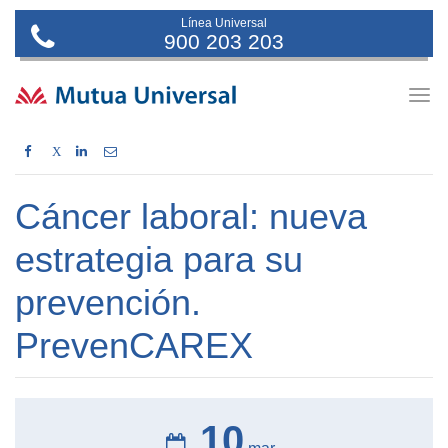
Línea Universal
900 203 203
Togg
navig
X
Cáncer laboral: nueva
estrategia para su
prevención.
PrevenCAREX
10