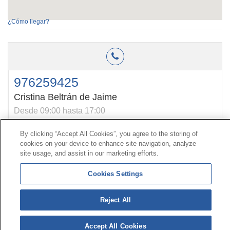
¿Cómo llegar?
976259425
Cristina Beltrán de Jaime
Desde 09:00 hasta 17:00
By clicking “Accept All Cookies”, you agree to the storing of
cookies on your device to enhance site navigation, analyze
Kontaktua
|
kontratatzailearen
Profila|
Erreklamazioak
site usage, and assist in our marketing efforts.
Lerro Unibertsala 900 203 203
|
Toki Pribatua Prestazio
berezien Batzordea
|
Toki Pribatu Hornitzailea Sanitarioa
Cookies Settings
© 2026ko Universal Mutua|
Gunearen mapa
|
Legezko
Reject All
abisua
|
Datu-babesaren
Politika|
cookieen
Politika
Jarraitu bertan:
X
Accept All Cookies