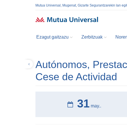
Mutua Universal, Mugenat, Gizarte Segurantzarekin lan egi
Ezagut gaitzazu
Zerbitzuak
Noren
Autónomos, Prestac
Volver
Cese de Actividad
31
may..