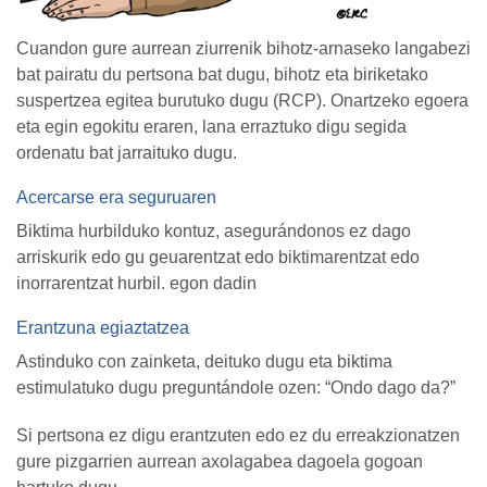
Cuandon gure aurrean ziurrenik bihotz-arnaseko langabezi
bat pairatu du pertsona bat dugu, bihotz eta biriketako
suspertzea egitea burutuko dugu (RCP). Onartzeko egoera
eta egin egokitu eraren, lana erraztuko digu segida
ordenatu bat jarraituko dugu.
Acercarse era seguruaren
Biktima hurbilduko kontuz, asegurándonos ez dago
arriskurik edo gu geuarentzat edo biktimarentzat edo
inorrarentzat hurbil. egon dadin
Erantzuna egiaztatzea
Astinduko con zainketa, deituko dugu eta biktima
estimulatuko dugu preguntándole ozen: “Ondo dago da?”
Si pertsona ez digu erantzuten edo ez du erreakzionatzen
gure pizgarrien aurrean axolagabea dagoela gogoan