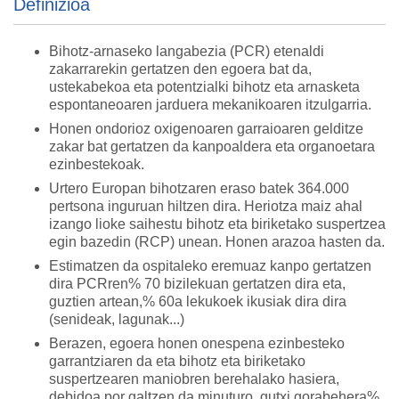
Definizioa
Bihotz-arnaseko langabezia (PCR) etenaldi
zakarrarekin gertatzen den egoera bat da,
ustekabekoa eta potentzialki bihotz eta arnasketa
espontaneoaren jarduera mekanikoaren itzulgarria.
Honen ondorioz oxigenoaren garraioaren gelditze
zakar bat gertatzen da kanpoaldera eta organoetara
ezinbestekoak.
Urtero Europan bihotzaren eraso batek 364.000
pertsona inguruan hiltzen dira. Heriotza maiz ahal
izango lioke saihestu bihotz eta biriketako suspertzea
egin bazedin (RCP) unean. Honen arazoa hasten da.
Estimatzen da ospitaleko eremuaz kanpo gertatzen
dira PCRren% 70 bizilekuan gertatzen dira eta,
guztien artean,% 60a lekukoek ikusiak dira dira
(senideak, lagunak...)
Berazen, egoera honen onespena ezinbesteko
garrantziaren da eta bihotz eta biriketako
suspertzearen maniobren berehalako hasiera,
debidoa por galtzen da minuturo, gutxi gorabehera%