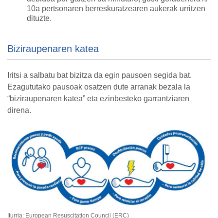
10a pertsonaren berreskuratzearen aukerak urritzen
dituzte.
Biziraupenaren katea
Iritsi a salbatu bat bizitza da egin pausoen segida bat.
Ezagututako pausoak osatzen dute arranak bezala la
“biziraupenaren katea” eta ezinbesteko garrantziaren
direna.
Iturria: European Resuscitation Council (ERC)