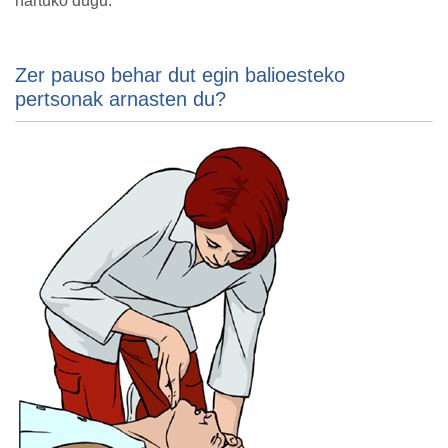
hartuko dugu.
Zer pauso behar dut egin balioesteko
pertsonak arnasten du?