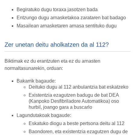
Begiratuko dugu toraxa jasotzen bada
Entzungo dugu arnasketakoa zarataren bat badago
Masailean arnasketaren arnasa sentituko dugu
Zer unetan deitu aholkatzen da al 112?
Biktimak ez du erantzuten eta ez du arnasten
normaltasunarekin, orduan:
Bakarrik bagaude:
Deituko dugu al 112 anbulantzia bat eskatzeko
Existentzia ezagutzen badugu de bat DEA
(Kanpoko Desfibriladore Automatikoa) oso
hurbil, joango gara a buscarlo
Lagundutakoak bagaude:
Eskatuko diogu a beste pertsona deitu al 112
Baondoren, eta existentzia ezagutzen dugu de