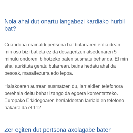
Nola ahal dut onartu langabezi kardiako hurbil
bat?
Cuandona orainaldi pertsona bat bularraren erdialdean
min oso bizi bat eta ez da desagertzen atsedenaren 5
minutu ondoren, bihotzeko baten susmatu behar da. El min
ahal aurkituta geratu bularrean, baina hedatu ahal da
besoak, masailezurra edo lepoa.
Halakoaren aurrean susmatzen du, larrialdien telefonora
berehala deitu behar izango da egoera komentatzeko.
Europako Erkidegoaren herrialdeetan larrialdien telefono
bakarra da el 112.
Zer egiten dut pertsona axolagabe baten