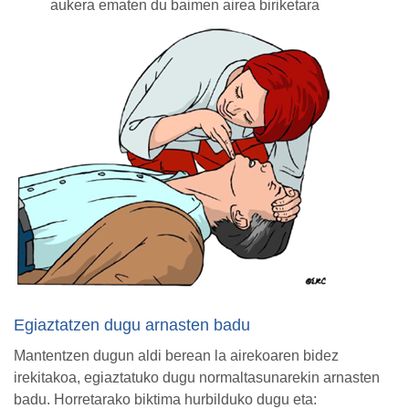
aukera ematen du baimen airea biriketara
Egiaztatzen dugu arnasten badu
Mantentzen dugun aldi berean la airekoaren bidez
irekitakoa, egiaztatuko dugu normaltasunarekin arnasten
badu. Horretarako biktima hurbilduko dugu eta: