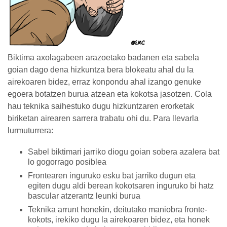
Biktima axolagabeen arazoetako badanen eta sabela
goian dago dena hizkuntza bera blokeatu ahal du la
airekoaren bidez, erraz konpondu ahal izango genuke
egoera botatzen burua atzean eta kokotsa jasotzen. Cola
hau teknika saihestuko dugu hizkuntzaren erorketak
biriketan airearen sarrera trabatu ohi du. Para llevarla
lurmuturrera:
Sabel biktimari jarriko diogu goian sobera azalera bat
lo gogorrago posiblea
Frontearen inguruko esku bat jarriko dugun eta
egiten dugu aldi berean kokotsaren inguruko bi hatz
bascular atzerantz leunki burua
Teknika arrunt honekin, deitutako maniobra fronte-
kokots, irekiko dugu la airekoaren bidez, eta honek