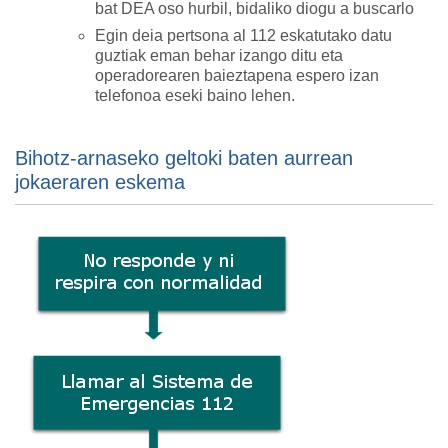
bat DEA oso hurbil, bidaliko diogu a buscarlo
Egin deia pertsona al 112 eskatutako datu
guztiak eman behar izango ditu eta
operadorearen baieztapena espero izan
telefonoa eseki baino lehen.
Bihotz-arnaseko geltoki baten aurrean
jokaeraren eskema