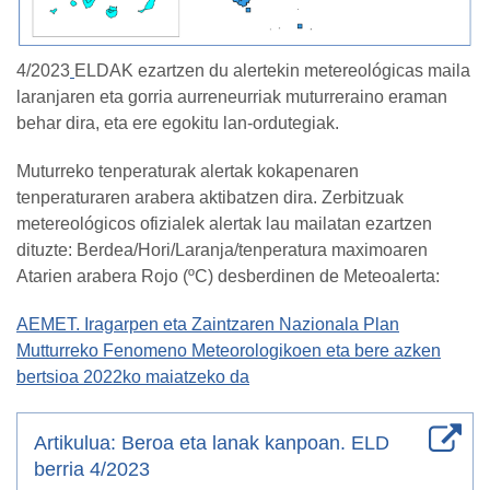
4/2023
ELDAK ezartzen du alertekin metereológicas maila
laranjaren eta gorria aurreneurriak muturreraino eraman
behar dira, eta ere egokitu lan-ordutegiak.
Muturreko tenperaturak alertak kokapenaren
tenperaturaren arabera aktibatzen dira. Zerbitzuak
metereológicos ofizialek alertak lau mailatan ezartzen
dituzte: Berdea/Hori/Laranja/tenperatura maximoaren
Atarien arabera Rojo (ºC) desberdinen de Meteoalerta:
AEMET. Iragarpen eta Zaintzaren Nazionala Plan
Mutturreko Fenomeno Meteorologikoen eta bere azken
bertsioa 2022ko maiatzeko da
Artikulua: Beroa eta lanak kanpoan. ELD
berria 4/2023