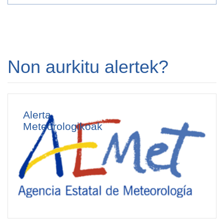
Non aurkitu alertek?
Alerta
Meteorologikoak