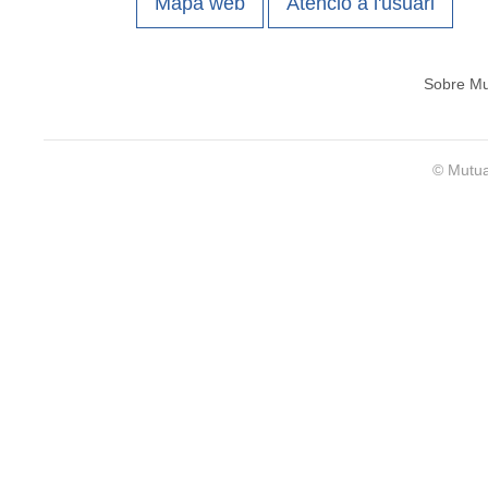
Mapa web
Atenció a l'usuari
Sobre Mu
© Mutua