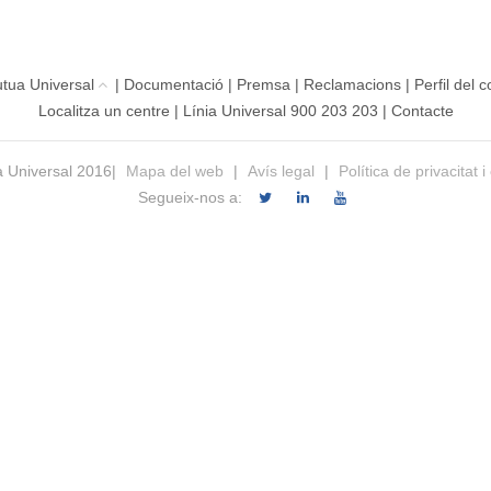
tua Universal
|
Documentació
|
Premsa
|
Reclamacions
|
Perfil del 
Localitza un centre
|
Línia Universal 900 203 203
|
Contacte
 Universal 2016|
Mapa del web
|
Avís legal
|
Política de privacitat i
Segueix-nos a: