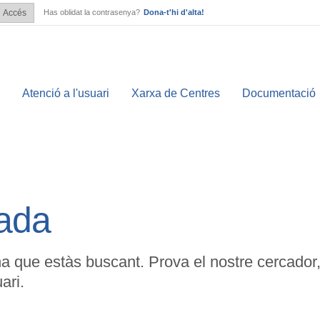
Has oblidat la contrasenya?
Dona-t'hi d'alta!
Accés
?
Atenció a l'usuari
Xarxa de Centres
Documentació
bada
na que estàs buscant. Prova el nostre cercador
ari.