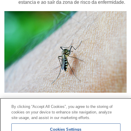
estancia e ao saír da zona de risco da enfermidade.
Contacto
|
Perfil do contratante
|
Reclamacións
By clicking “Accept All Cookies”, you agree to the storing of
Liña Universal 900 203 203
|
Zona Privada Comisión de
cookies on your device to enhance site navigation, analyze
Prestacións Especiais
|
Zona Privada Provedor Sanitario
site usage, and assist in our marketing efforts.
Cookies Settings