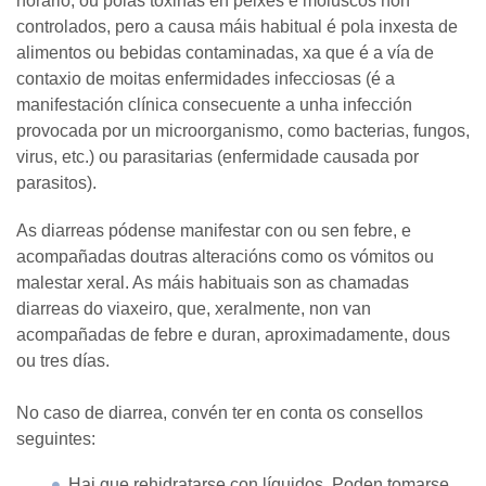
horario, ou polas toxinas en peixes e moluscos non
controlados, pero a causa máis habitual é pola inxesta de
alimentos ou bebidas contaminadas, xa que é a vía de
contaxio de moitas enfermidades infecciosas (é a
manifestación clínica consecuente a unha infección
provocada por un microorganismo, como bacterias, fungos,
virus, etc.) ou parasitarias (enfermidade causada por
parasitos).
As diarreas pódense manifestar con ou sen febre, e
acompañadas doutras alteracións como os vómitos ou
malestar xeral. As máis habituais son as chamadas
diarreas do viaxeiro, que, xeralmente, non van
acompañadas de febre e duran, aproximadamente, dous
ou tres días.
No caso de diarrea, convén ter en conta os consellos
seguintes:
Hai que rehidratarse con líquidos. Poden tomarse