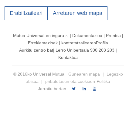
Erabiltzaileari
Arretaren web mapa
Mutua Universal-en inguru
|
Dokumentazioa
|
Prentsa
|
Erreklamazioak
|
kontratatzailearen
Profila
Aurkitu zentro
bat|
Lerro Unibertsala 900 203 203
|
Kontaktua
© 2016ko Universal Mutua|
Gunearen mapa
|
Legezko
abisua
|
pribatutasun eta cookieen
Politika
Jarraitu bertan: