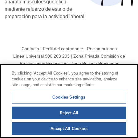
aparato musculoesquelético,
mediante refuerzo de este o de
preparación para la actividad laboral.
Contacto
|
Perfil del contratante
|
Reclamaciones
Línea Universal 900 203 203
|
Zona Privada Comisión de
Prestaciones Especiales
|
Zona Privada Proveedor
Sanitario
By clicking “Accept All Cookies”, you agree to the storing of
cookies on your device to enhance site navigation, analyze
site usage, and assist in our marketing efforts.
© Mutua Universal 2026 |
Mapa del sitio
|
Aviso legal
|
Política de Protección de Datos
|
Politica de
Cookies Settings
cookies
Síguenos en:
𝕏
Reject All
Accept All Cookies