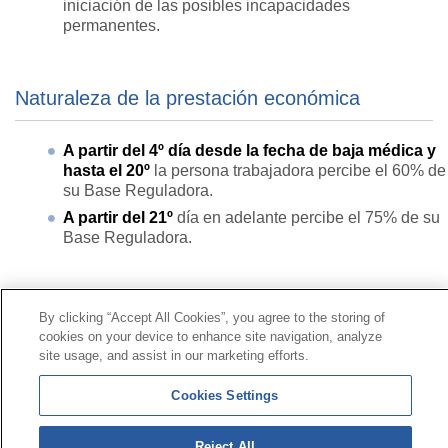
iniciación de las posibles incapacidades
permanentes.
Naturaleza de la prestación económica
A partir del 4º día desde la fecha de baja médica y
hasta el 20º
la persona trabajadora percibe el 60% de
su Base Reguladora.
A partir del 21º
día en adelante percibe el 75% de su
Base Reguladora.
Contacto
|
Perfil del contratante
|
Reclamaciones
By clicking “Accept All Cookies”, you agree to the storing of
Línea Universal 900 203 203
|
Zona Privada Comisión de
cookies on your device to enhance site navigation, analyze
Prestaciones Especiales
|
Zona Privada Proveedor
site usage, and assist in our marketing efforts.
Sanitario
Cookies Settings
© Mutua Universal 2026 |
Mapa del sitio
|
Aviso legal
|
Política de Protección de Datos
|
Politica de
Reject All