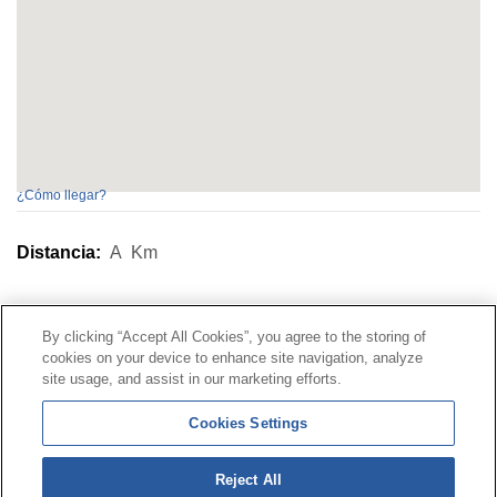
¿Cómo llegar?
Distancia:
A
Km
Contacto
|
Perfil del contratante
|
Reclamaciones
By clicking “Accept All Cookies”, you agree to the storing of
Línea Universal 900 203 203
|
Zona Privada Comisión de
cookies on your device to enhance site navigation, analyze
Prestaciones Especiales
|
Zona Privada Proveedor
site usage, and assist in our marketing efforts.
Sanitario
Cookies Settings
© Mutua Universal 2026 |
Mapa del sitio
|
Aviso legal
Reject All
|
Política de Protección de Datos
|
Politica de