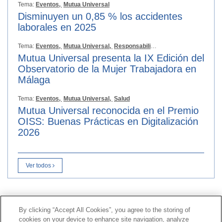
Tema:
Eventos,
Mutua Universal
Disminuyen un 0,85 % los accidentes
laborales en 2025
Tema:
Eventos,
Mutua Universal,
Responsabilidad Social
Mutua Universal presenta la IX Edición del
Observatorio de la Mujer Trabajadora en
Málaga
Tema:
Eventos,
Mutua Universal,
Salud
Mutua Universal reconocida en el Premio
OISS: Buenas Prácticas en Digitalización
2026
Ver todos
Contacto
|
Perfil del contratante
|
Reclamaciones
By clicking “Accept All Cookies”, you agree to the storing of
Línea Universal 900 203 203
|
Zona Privada Comisión de
cookies on your device to enhance site navigation, analyze