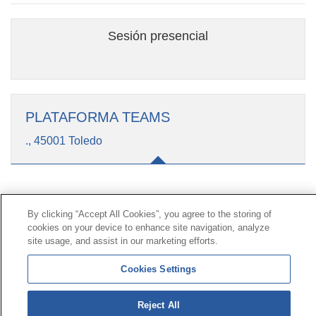
Sesión presencial
PLATAFORMA TEAMS
., 45001 Toledo
Contacto
|
Perfil del contratante
|
Reclamaciones
By clicking “Accept All Cookies”, you agree to the storing of
Línea Universal 900 203 203
|
Zona Privada Comisión de
cookies on your device to enhance site navigation, analyze
Prestaciones Especiales
|
Zona Privada Proveedor
site usage, and assist in our marketing efforts.
Sanitario
Cookies Settings
© Mutua Universal 2026 |
Mapa del sitio
|
Aviso legal
|
Política de Protección de Datos
|
Politica de
Reject All