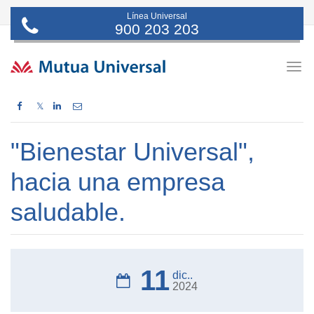
Línea Universal
900 203 203
Togg
navig
𝕏
"Bienestar Universal",
hacia una empresa
saludable.
11
dic..
2024