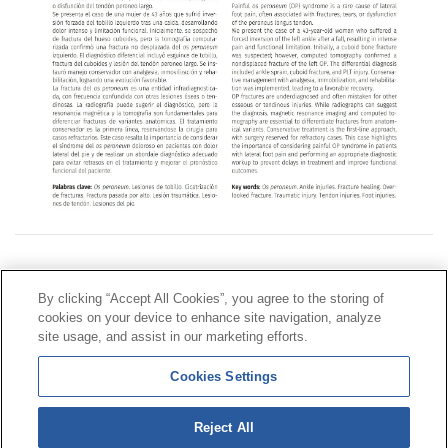
Contacto
|
Perfil del contratante
|
Reclamaciones
By clicking “Accept All Cookies”, you agree to the storing of
Línea Universal 900 203 203
|
Zona Privada Comisión de
cookies on your device to enhance site navigation, analyze
Prestaciones Especiales
|
Zona Privada Proveedor
site usage, and assist in our marketing efforts.
Sanitario
Cookies Settings
© Mutua Universal 2026 |
Mapa del sitio
|
Aviso legal
Reject All
|
Política de Protección de Datos
|
Politica de