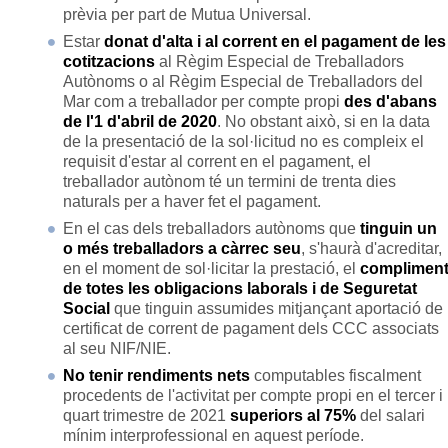
prèvia per part de Mutua Universal.
Estar
donat d'alta i al corrent en el pagament de les
cotitzacions
al Règim Especial de Treballadors
Autònoms o al Règim Especial de Treballadors del
Mar com a treballador per compte propi
des d'abans
de l'1 d'abril de 2020
. No obstant això, si en la data
de la presentació de la sol·licitud no es compleix el
requisit d'estar al corrent en el pagament, el
treballador autònom té un termini de trenta dies
naturals per a haver fet el pagament.
En el cas dels treballadors autònoms que
tinguin un
o més treballadors a càrrec seu
, s'haurà d'acreditar,
en el moment de sol·licitar la prestació, el
complimen
de totes les obligacions laborals i de Seguretat
Social
que tinguin assumides mitjançant aportació de
certificat de corrent de pagament dels CCC associats
al seu NIF/NIE.
No tenir rendiments nets
computables fiscalment
procedents de l'activitat per compte propi en el tercer i
quart trimestre de 2021
superiors al 75%
del salari
mínim interprofessional en aquest període.